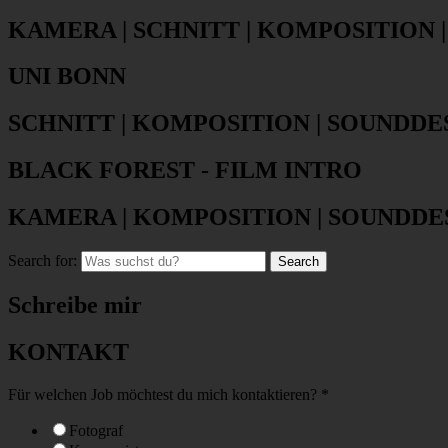
KAMERA | SCHNITT | KOMPOSITION 
UNI BONN
SCHNITT | KOMPOSITION | SOUNDDE
BLACK FOREST - FILM INTRO
KAMERA | KOMPOSITION | SOUNDDE
Search for:
Search
Schreibe mir
KONTAKT
Für welchen Job möchtest du mich kontaktieren?
*
Fotograf