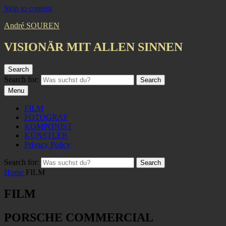
Skip to content
André SOUREN
VISIONÄR MIT ALLEN SINNEN
Search
Search for:
Search
Menu
FILM
FOTOGRAF
KOMPONIST
KÜNSTLER
Privacy Policy
Search for:
Search
Home
FILM
FILM
PORSCHE COMMERCIAL